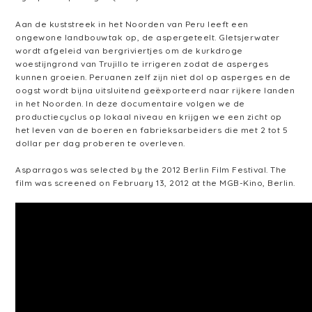
Aan de kuststreek in het Noorden van Peru leeft een
ongewone landbouwtak op, de aspergeteelt. Gletsjerwater
wordt afgeleid van bergriviertjes om de kurkdroge
woestijngrond van Trujillo te irrigeren zodat de asperges
kunnen groeien. Peruanen zelf zijn niet dol op asperges en de
oogst wordt bijna uitsluitend geëxporteerd naar rijkere landen
in het Noorden. In deze documentaire volgen we de
productiecyclus op lokaal niveau en krijgen we een zicht op
het leven van de boeren en fabrieksarbeiders die met 2 tot 5
dollar per dag proberen te overleven.
Asparragos was selected by the 2012 Berlin Film Festival. The
film was screened on February 13, 2012 at the MGB-Kino, Berlin.